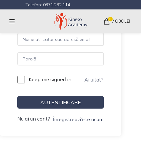
Telefon:
0371.232.114
Hi, Welcome back!
0
/
0.00
LEI
Keep me signed in
Ai uitat?
AUTENTIFICARE
Nu ai un cont?
Înregistrează-te acum