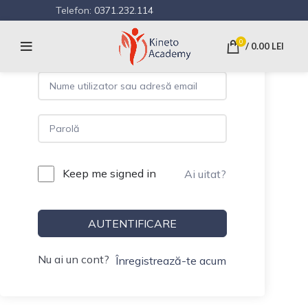
Telefon:
0371.232.114
Hi, Welcome back!
0
/
0.00
LEI
Keep me signed in
Ai uitat?
AUTENTIFICARE
Nu ai un cont?
Înregistrează-te acum