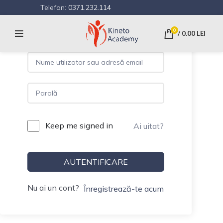
Telefon:
0371.232.114
Hi, Welcome back!
0
/
0.00
LEI
Keep me signed in
Ai uitat?
AUTENTIFICARE
Nu ai un cont?
Înregistrează-te acum