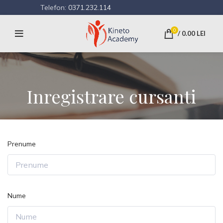
Telefon:
0371.232.114
0
/
0.00
LEI
Inregistrare cursanti
Prenume
Nume