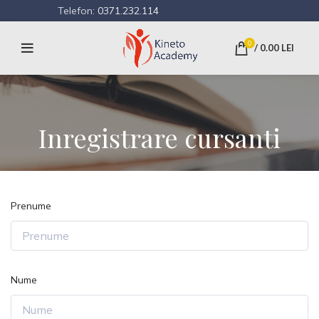
Telefon:
0371.232.114
0
/
0.00
LEI
Inregistrare cursanti
Prenume
Nume