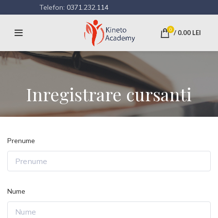
Telefon:
0371.232.114
0
/
0.00
LEI
Inregistrare cursanti
Prenume
Nume